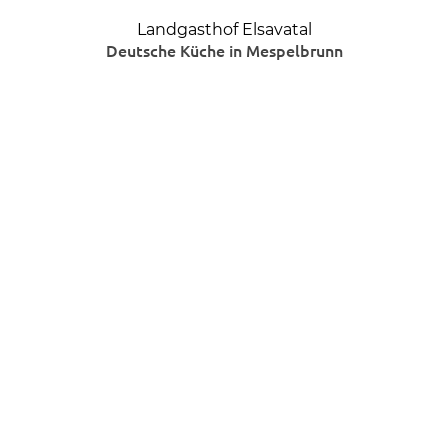
Landgasthof Elsavatal
Deutsche Küche in Mespelbrunn
Adresse
Schlossallee 2
63875 Mespelbrunn
Finden Sie uns auf
Google Maps
Ihr Weg zu uns
A3 Frankfurt Würzburg
Ausfahrt Weibersbrunn
Richtung Mespelbrunn
Durchfahrt durch Mespelbrunn bis zur
Abzweigung zum Schloss
Kontakt